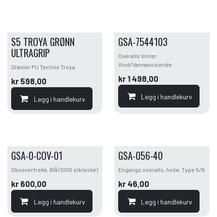
S5 TROYA GRØNN
GSA-7544103
ULTRAGRIP
Overalls Vinter
Vind/Vannavvisende
Støvler PU Techno Troya
kr
1 498,00
kr
598,00
Legg i handlekurv
Legg i handlekurv
GSA-0-COV-01
GSA-056-40
Skoovertrekk, Blå (1000 stk/eske)
Engangs overalls, hvite, Type 5/6
kr
600,00
kr
46,00
Legg i handlekurv
Legg i handlekurv