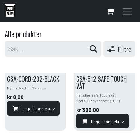
Skip to Content
Alle produkter
Filtre
GSA-CORD-292-BLACK
GSA-512 SAFE TOUCH
VÅT
Nylon Cord for Glasses
Hansker Safe Touch Våt,
kr
8,00
Støtsikker vanntett KUTT D
Legg i handlekurv
kr
300,00
Legg i handlekurv