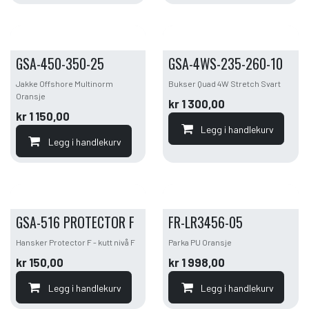
GSA-450-350-25
GSA-4WS-235-260-10
Jakke Offshore Multinorm
Bukser Quad 4W Stretch Svart
Oransje
kr
1 300,00
kr
1 150,00
Legg i handlekurv
Legg i handlekurv
GSA-516 PROTECTOR F
FR-LR3456-05
Hansker Protector F - kutt nivå F
Parka PU Oransje
kr
150,00
kr
1 998,00
Legg i handlekurv
Legg i handlekurv