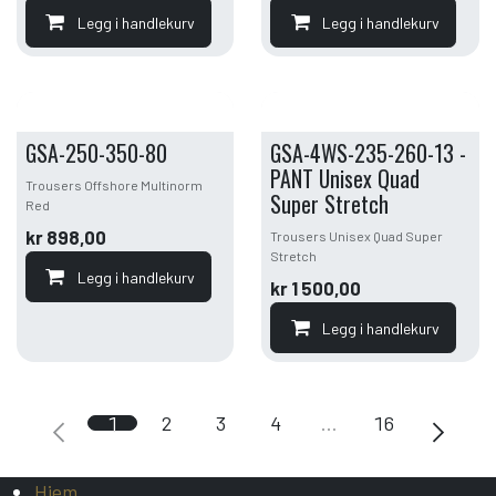
Legg i handlekurv
Legg i handlekurv
GSA-250-350-80
GSA-4WS-235-260-13 -
PANT Unisex Quad
Trousers Offshore Multinorm
Super Stretch
Red
kr
898,00
Trousers Unisex Quad Super
Stretch
Legg i handlekurv
kr
1 500,00
Legg i handlekurv
1
2
3
4
…
16
Hjem