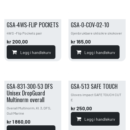
GSA-4WS-FLIP POCKETS
GSA-0-COV-02-10
4WS -Flip Pockets pair
Gjenbrukbare sklisikre skokover
kr
200,00
kr
165,00
Legg i handlekurv
Legg i handlekurv
GSA-831-300-53 DFS
GSA-513 SAFE TOUCH
Unisex DropGuard
Gloves impact SAFE TOUCH CUT
Multinorm overall
E
kr
250,00
Overall Multinorm, Kl. 3, DFS,
Gul/Marine
Legg i handlekurv
kr
1 860,00