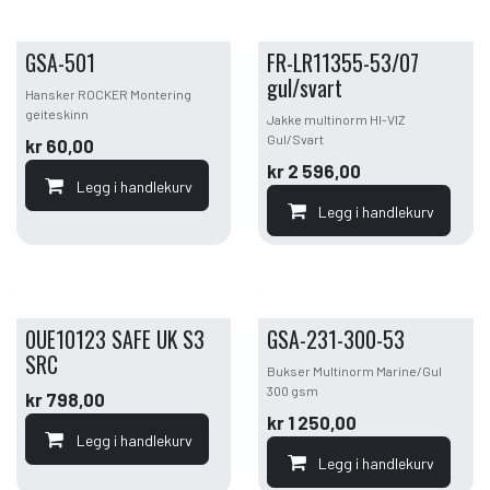
GSA-501
FR-LR11355-53/07
gul/svart
Hansker ROCKER Montering
geiteskinn
Jakke multinorm HI-VIZ
Gul/Svart
kr
60,00
kr
2 596,00
Legg i handlekurv
Legg i handlekurv
0UE10123 SAFE UK S3
GSA-231-300-53
SRC
Bukser Multinorm Marine/Gul
300 gsm
kr
798,00
kr
1 250,00
Legg i handlekurv
Legg i handlekurv