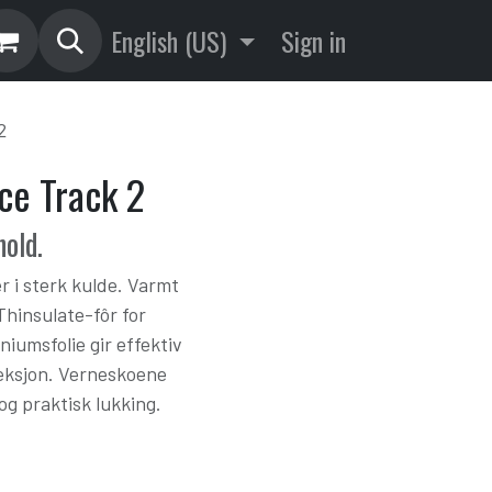
English (US)
Sign in
2
ce Track 2
hold.
r i sterk kulde. Varmt
Thinsulate-fôr for
iumsfolie gir effektiv
leksjon. Verneskoene
 og praktisk lukking.