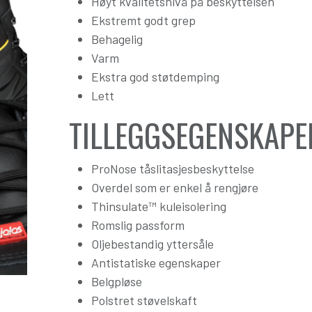
Høyt kvalitetsnivå på beskyttelsen
Ekstremt godt grep
Behagelig
Varm
Ekstra god støtdemping
Lett
TILLEGGSEGENSKAPE
ProNose tåslitasjesbeskyttelse
Overdel som er enkel å rengjøre
Thinsulate™ kuleisolering
Romslig passform
Oljebestandig yttersåle
Antistatiske egenskaper
Belgpløse
Polstret støvelskaft