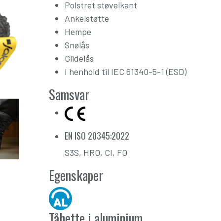
Polstret støvelkant
Ankelstøtte
Hempe
Snølås
Glidelås
I henhold til IEC 61340-5-1 (ESD)
Samsvar
EN ISO 20345:2022
S3S, HRO, CI, FO
Egenskaper
Tåhette i aluminium