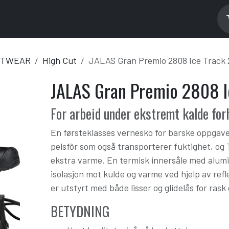
ntact us
Support
Product Info
OTWEAR
High Cut
JALAS Gran Premio 2808 Ice Track 
JALAS Gran Premio 2808 I
For arbeid under ekstremt kalde for
En førsteklasses vernesko for barske oppgave
pelsfôr som også transporterer fuktighet, og 
ekstra varme. En termisk innersåle med alumin
isolasjon mot kulde og varme ved hjelp av ref
er utstyrt med både lisser og glidelås for rask
BETYDNING